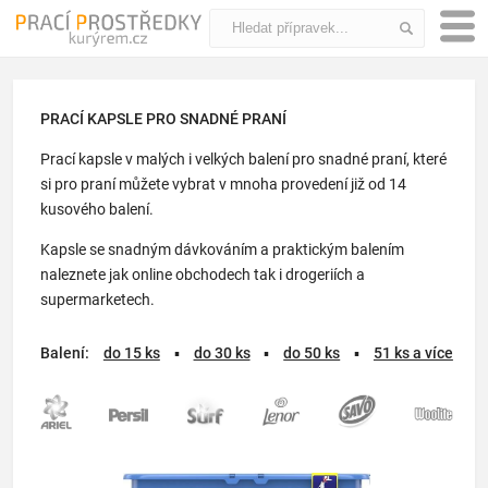
PRACÍ KAPSLE PRO SNADNÉ PRANÍ
Prací kapsle v malých i velkých balení pro snadné praní, které
si pro praní můžete vybrat v mnoha provedení již od 14
kusového balení.
Kapsle se snadným dávkováním a praktickým balením
naleznete jak online obchodech tak i drogeriích a
supermarketech.
Balení:
do 15 ks
▪
do 30 ks
▪
do 50 ks
▪
51 ks a více