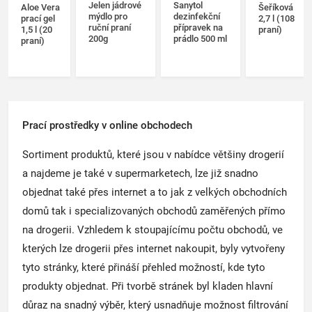
Jelen jádrové
Sanytol
Aloe Vera
Šeříková
mýdlo pro
dezinfekční
prací gel
2,7 l (108
ruční praní
přípravek na
1,5 l (20
praní)
200g
prádlo 500 ml
praní)
Prací prostředky v online obchodech
Sortiment produktů, které jsou v nabídce většiny drogerií
a najdeme je také v supermarketech, lze již snadno
objednat také přes internet a to jak z velkých obchodních
domů tak i specializovaných obchodů zaměřených přímo
na drogerii. Vzhledem k stoupajícímu počtu obchodů, ve
kterých lze drogerii přes internet nakoupit, byly vytvořeny
tyto stránky, které přináší přehled možností, kde tyto
produkty objednat. Při tvorbě stránek byl kladen hlavní
důraz na snadný výběr, který usnadňuje možnost filtrování