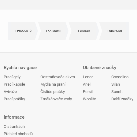
1 PRODUKTŮ
1 KATEGORIÍ
1 ZNAČEK
1 OBCHODŮ
Rychlá navigace
Oblíbené značky
Prací gely
Odstraňovače skvrn
Lenor
Coccolino
Prací kapsle
Mýdla na praní
Ariel
Silan
Aviváže
Čističe pračky
Persil
Sonett
Prací prášky
Změkčovače vody
Woolite
Další značky
Informace
O stránkách
Přehled obchodů