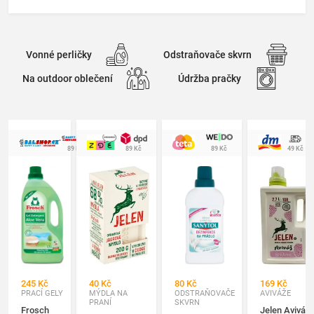
Vonné perličky
Odstraňovače skvrn
Na outdoor oblečení
Údržba pračky
89 Kč
89 Kč
89 Kč
49 Kč
245 Kč
40 Kč
80 Kč
169 Kč
PRACÍ GELY
MÝDLA NA
ODSTRAŇOVAČE
AVIVÁŽE
PRANÍ
SKVRN
Frosch
Jelen Aviváž