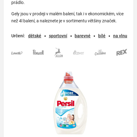
prádlo.
Gely jsou v prodeji v malém balení, tak i v ekonomickém, více
než 4l balení, a naleznete je v sortimentu většiny značek.
Určení:
dětské
▪
sportovní
▪
barevné
▪
bílé
▪
na vlnu